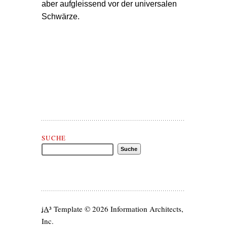
aber aufgleissend vor der universalen
Schwärze.
Suche Matthias Mander
SUCHE
iA
³ Template
© 2026 Information Architects,
Inc.