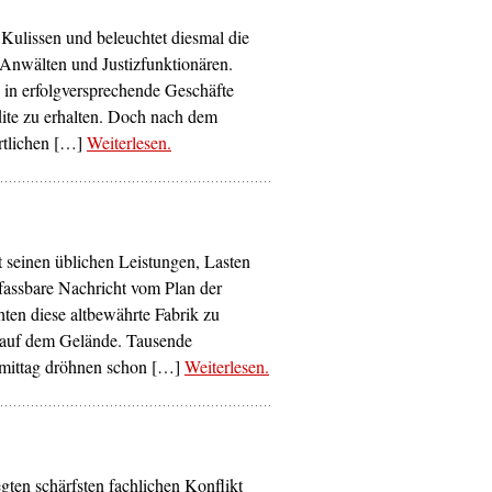
Kulissen und beleuchtet diesmal die
Anwälten und Justizfunktionären.
 in erfolgversprechende Geschäfte
dite zu erhalten. Doch nach dem
ortlichen […]
Weiterlesen
– ‘Freispruch’
.
 seinen üblichen Leistungen, Lasten
nfassbare Nachricht vom Plan der
ten diese altbewährte Fabrik zu
tor auf dem Gelände. Tausende
hmittag dröhnen schon […]
Weiterlesen
– ‘Ledergeld’
.
egten schärfsten fachlichen Konflikt