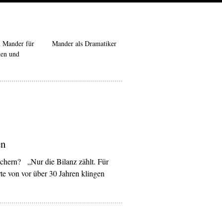
n Mander für
Mander als Dramatiker
nen und
en
ichern? „Nur die Bilanz zählt. Für
rte von vor über 30 Jahren klingen
lis“ – Freie Bühne Wieden’