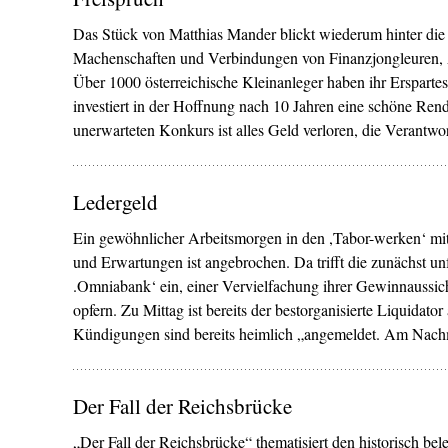
Das Stück von Matthias Mander blickt wiederum hinter die 
Machenschaften und Verbindungen von Finanzjongleuren, 
Über 1000 österreichische Kleinanleger haben ihr Erspartes
investiert in der Hoffnung nach 10 Jahren eine schöne Ren
unerwarteten Konkurs ist alles Geld verloren, die Verantw
Ledergeld
Ein gewöhnlicher Arbeitsmorgen in den ,Tabor-werken‘ mit
und Erwartungen ist angebrochen. Da trifft die zunächst u
.Omniabank‘ ein, einer Vervielfachung ihrer Gewinnaussich
opfern. Zu Mittag ist bereits der bestorgani­sierte Liquida
Kündigungen sind bereits heimlich „ange­meldet. Am Nac
Der Fall der Reichsbrücke
„Der Fall der Reichsbrücke“ thematisiert den historisch bel