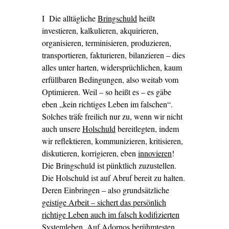
I Die alltägliche
Bringschuld
heißt
investieren, kalkulieren, akquirieren,
organisieren, terminisieren, produzieren,
transportieren, fakturieren, bilanzieren – dies
alles unter harten, widersprüchlichen, kaum
erfüllbaren Bedingungen, also weitab vom
Optimieren. Weil – so heißt es – es gäbe
eben „kein richtiges Leben im falschen“.
Solches träfe freilich nur zu, wenn wir nicht
auch unsere
Holschuld
bereitlegten, indem
wir reflektieren, kommunizieren, kritisieren,
diskutieren, korrigieren, eben
innovieren
!
Die Bringschuld ist pünktlich zuzustellen.
Die Holschuld ist auf Abruf bereit zu halten.
Deren Einbringen – also grundsätzliche
geistige Arbeit – sichert das persönlich
richtige Leben auch im falsch kodifizierten
Systemleben.
Auf Adornos berühmtesten